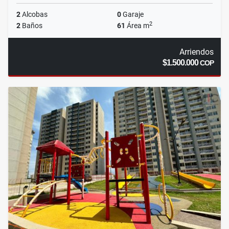
2
Alcobas
0
Garaje
2
2
Baños
61
Área m
Arriendos
$1.500.000
COP