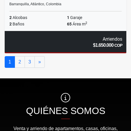
Barranquilla, Atlántico, Colombia
2
Alcobas
1
Garaje
2
2
Baños
65
Área m
Arriendos
$1.650.000
COP
Siguiente
1
2
3
»
QUIÉNES SOMOS
Venta y arriendo de apartamentos, casas, oficinas,