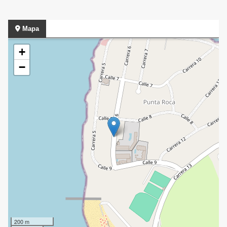
Mapa
+
−
200 m