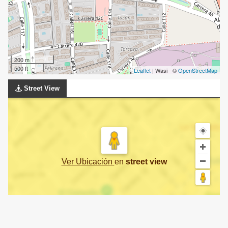
200 m
500 ft
Leaflet
| Wasi - ©
OpenStreetMap
Street View
Ver Ubicación
en
street view