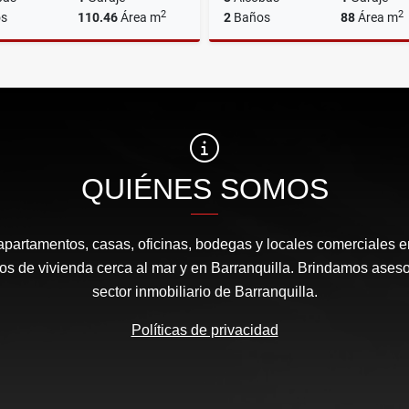
2
2
s
110.46
Área m
2
Baños
88
Área m
Venta
Ar
$670.000.000
$2.485.000
QUIÉNES SOMOS
apartamentos, casas, oficinas, bodegas y locales comerciales e
s de vivienda cerca al mar y en Barranquilla. Brindamos aseso
sector inmobiliario de Barranquilla.
Políticas de privacidad