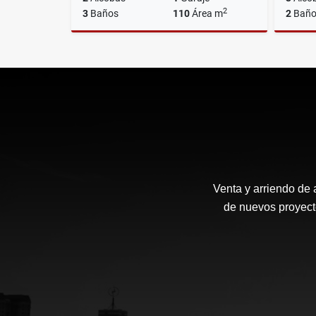
2
3
Baños
110
Área m
2
Baño
Venta
$650.000.000
Venta y arriendo de 
de nuevos proyecto