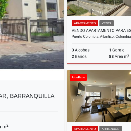
APARTAMENTO
VENTA
Puerto Colombia, Atlántico, Colombia
3
Alcobas
1
Garaje
2
2
Baños
88
Área m
Alquilado
$615.000.000
AR, BARRANQUILLA
2
a m
APARTAMENTO
ARRIENDOS