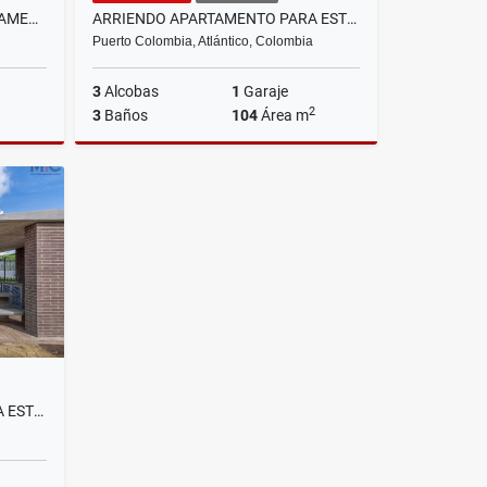
SE ARRIENDA HERMOSO APARTAMENTO AMOBLADO EN RIO ALTO, BARRANQUILLA.
ARRIENDO APARTAMENTO PARA ESTRENAR EN PUERTO COLOMBIA
Puerto Colombia, Atlántico, Colombia
3
Alcobas
1
Garaje
2
3
Baños
104
Área m
riendos
Arriendos
$3.019.000
ARRIENDO APARTAMENTO PARA ESTRENAR EN PUERTO COLOMBIA