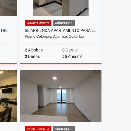
APARTAMENTO
ARRIENDOS
VENDO APARTAMENTO PARA ESTRENAR EN PUERTO COLOMBIA, ATLANTICO
SE ARRIENDA APARTAMENTO PARA ESTRENAR EN CIUDAD MALLORQUIN
Puerto Colombia, Atlántico, Colombia
2
Alcobas
0
Garaje
2
2
Baños
55
Área m
Venta
Arriendos
$1.800.000
APARTAMENTO
ARRIENDOS