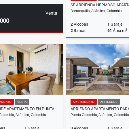
Barranquilla, Atlántico, Colombia
Venta
.000
2
Alcobas
1
Garaje
2
2
Baños
61
Área m
Ar
$5.200.000
AMENTO
VENTA
APARTAMENTO
ARRIENDOS
SE VENDE APARTAMENTO EN PUNTA ROCA - SABANILLA, PUERTO COLOMBIA
Colombia, Atlántico, Colombia
Puerto Colombia, Atlántico, Colombia
bas
1
Garaje
3
Alcobas
1
Garaje