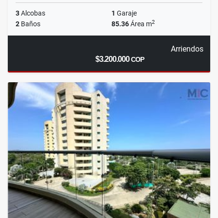
3
Alcobas
1
Garaje
2
2
Baños
85.36
Área m
Arriendos
$3.200.000
COP