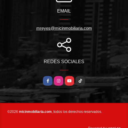
EMAIL
mreyes@micinmobiliaria.com
REDES SOCIALES
Facebook
Instagram
YouTube
TikTok
©2026
micinmobiliaria.com
, todos los derechos reservados.