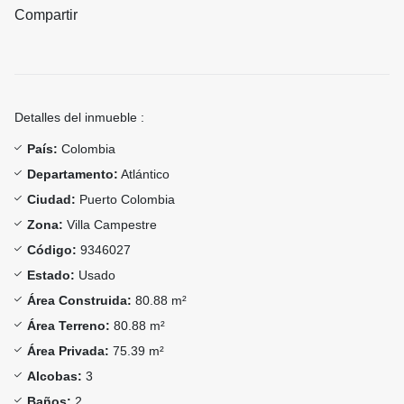
Compartir
Detalles del inmueble :
País:
Colombia
Departamento:
Atlántico
Ciudad:
Puerto Colombia
Zona:
Villa Campestre
Código:
9346027
Estado:
Usado
Área Construida:
80.88 m²
Área Terreno:
80.88 m²
Área Privada:
75.39 m²
Alcobas:
3
Baños:
2