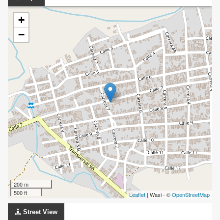
+
−
200 m
500 ft
Leaflet
| Wasi - ©
OpenStreetMap
Street View