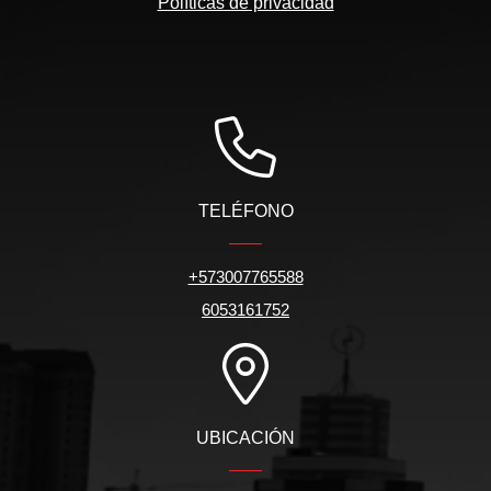
Políticas de privacidad
TELÉFONO
+573007765588
6053161752
UBICACIÓN