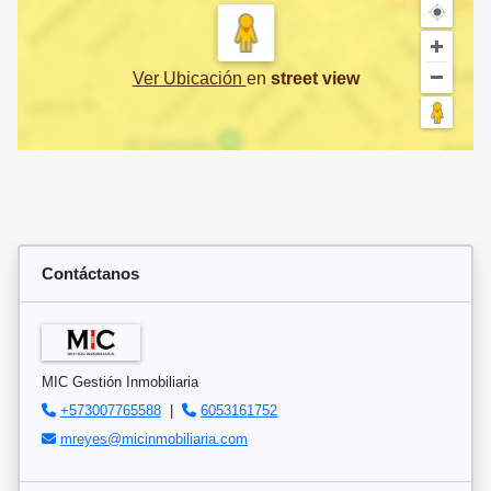
Ver Ubicación
en
street view
Contáctanos
MIC Gestión Inmobiliaria
+573007765588
|
6053161752
mreyes@micinmobiliaria.com