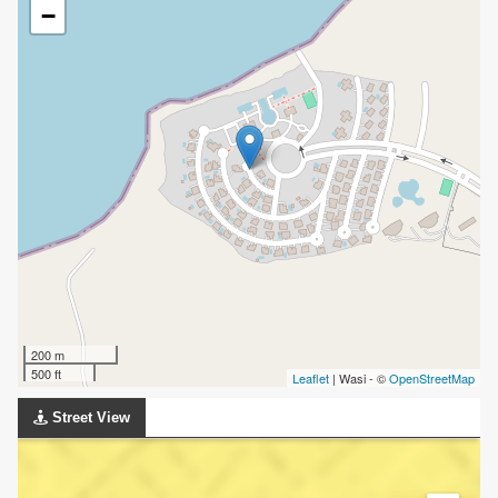
−
200 m
500 ft
Leaflet
| Wasi - ©
OpenStreetMap
Street View