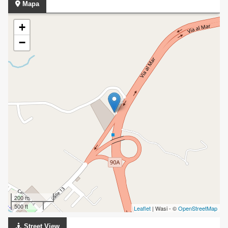
Mapa
+
−
200 m
500 ft
Leaflet
| Wasi - ©
OpenStreetMap
Street View