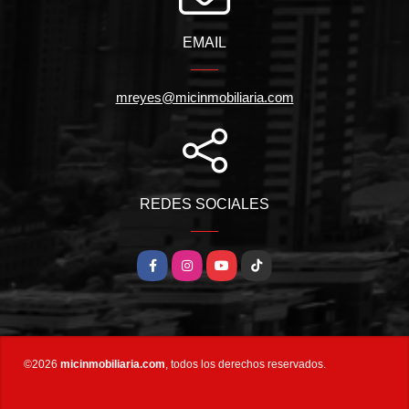
EMAIL
mreyes@micinmobiliaria.com
REDES SOCIALES
Facebook
Instagram
YouTube
TikTok
©2026
micinmobiliaria.com
, todos los derechos reservados.