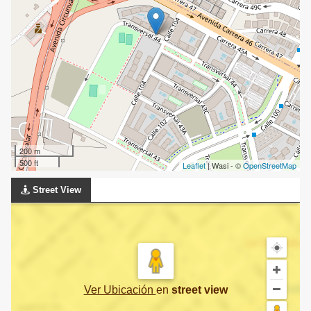
200 m
500 ft
Leaflet
| Wasi - ©
OpenStreetMap
Street View
Ver Ubicación
en
street view