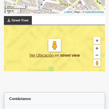
200 m
500 ft
Leaflet
| Wasi - ©
OpenStreetMap
Street View
Ver Ubicación
en
street view
Contáctanos