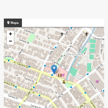
Mapa
+
−