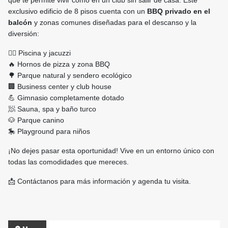
que te permite vivir como en un club sin salir de casa. Este
exclusivo edificio de 8 pisos cuenta con un
BBQ privado en el
balcón
y zonas comunes diseñadas para el descanso y la
diversión:
🏊‍♂️ Piscina y jacuzzi
🔥 Hornos de pizza y zona BBQ
🌳 Parque natural y sendero ecológico
🏢 Business center y club house
💪 Gimnasio completamente dotado
🧖 Sauna, spa y baño turco
🐶 Parque canino
🎠 Playground para niños
¡No dejes pasar esta oportunidad! Vive en un entorno único con
todas las comodidades que mereces.
📩 Contáctanos para más información y agenda tu visita.