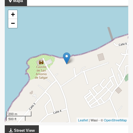
Mapa
+
−
200 m
500 ft
Leaflet
| Wasi - ©
OpenStreetMap
Street View