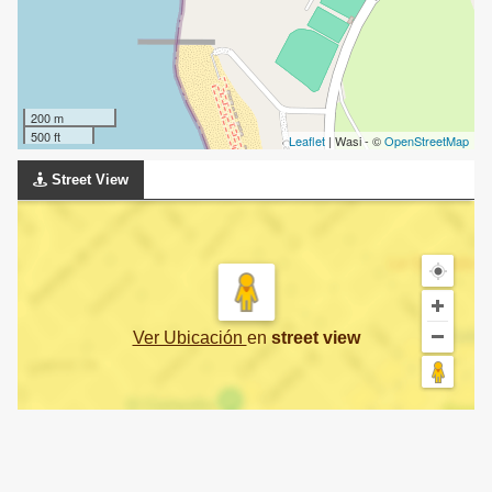
200 m
500 ft
Leaflet
| Wasi - ©
OpenStreetMap
Street View
Ver Ubicación
en
street view