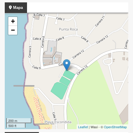
Mapa
+
−
200 m
500 ft
Leaflet
| Wasi - ©
OpenStreetMap