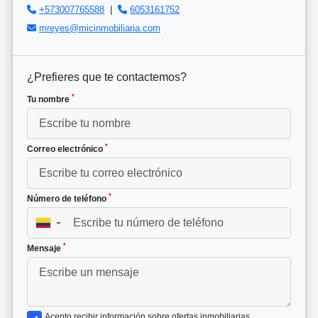
+573007765588
|
6053161752
mreyes@micinmobiliaria.com
¿Prefieres que te contactemos?
*
Tu nombre
*
Correo electrónico
*
Número de teléfono
▼
*
Mensaje
Acepto recibir información sobre ofertas inmobiliarias