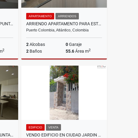
APARTAMENTO
ARRIENDOS
ARRIENDO APARTAESTUDIO EN PUNTA ROCA SABANILLA, PUERTO COLOMBIA
ARRIENDO APARTAMENTO PARA ESTRENAR EN CIUDAD MALLORQUÍN
Puerto Colombia, Atlántico, Colombia
2
Alcobas
0
Garaje
2
2
 m
2
Baños
55.6
Área m
riendos
Arriendos
$1.650.000
EDIFICIO
VENTA
ARRIENDO APARTAMENTO EN PUNTA ROCA SABANILLA
VENDO EDIFICIO EN CIUDAD JARDIN BARRANQUILLA