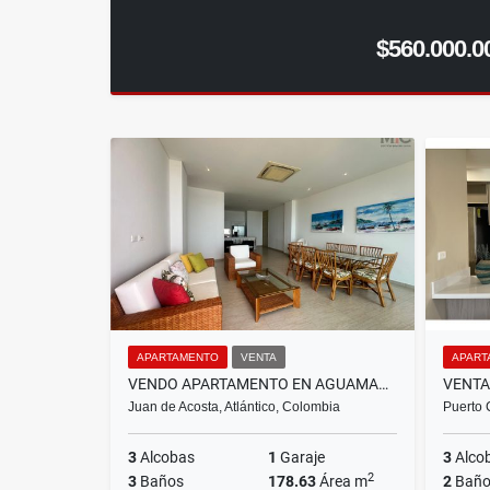
$560.000.0
APARTAMENTO
VENTA
APART
VENDO APARTAMENTO EN AGUAMARINA BEACH RESORT
Juan de Acosta, Atlántico, Colombia
Puerto 
3
Alcobas
1
Garaje
3
Alco
2
3
Baños
178.63
Área m
2
Baño