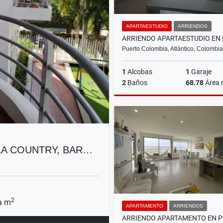
APARTAESTUDIO
ARRIENDOS
Puerto Colombia, Atlántico, Colombia
1
Alcobas
1
Garaje
2
Baños
68.78
Área
Ar
$2.403.400
LA COUNTRY, BAR…
2
a m
APARTAMENTO
ARRIENDOS