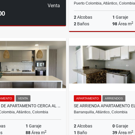
Puerto Colombia, Atlántico, Colombia
Venta
00
2
Alcobas
1
Garaje
2
2
Baños
98
Área m
Ar
$3.500.000
AMENTO
VENTA
APARTAMENTO
ARRIENDOS
VENTA DE APARTAMENTO CERCA AL MAR, PUERTO COLOMBIA
Colombia, Atlántico, Colombia
Barranquilla, Atlántico, Colombia
bas
1
Garaje
2
Alcobas
0
Garaje
2
2
s
88
Área m
1
Baño
39
Área m