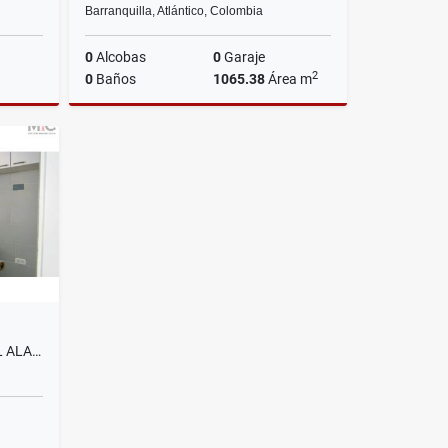
Barranquilla, Atlántico, Colombia
0
Alcobas
0
Garaje
2
0
Baños
1065.38
Área m
riendos
Venta
$3.700.000.000
SE ARRIENDA APARTAMENTO EL ALAMEDA DEL RIO, BARRANQUILLA.