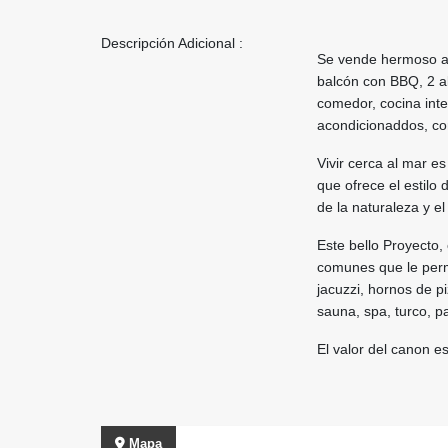
Descripción Adicional :
Se vende hermoso ap
balcón con BBQ, 2 alc
comedor, cocina inte
acondicionaddos, cor
Vivir cerca al mar e
que ofrece el estilo 
de la naturaleza y e
Este bello Proyecto,
comunes que le perm
jacuzzi, hornos de p
sauna, spa, turco, p
El valor del canon es
Mapa