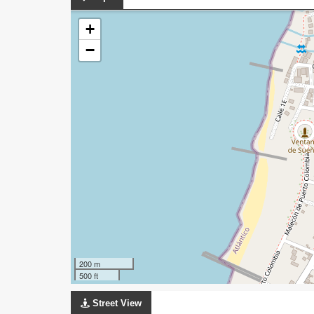
+
−
200 m
500 ft
Street View