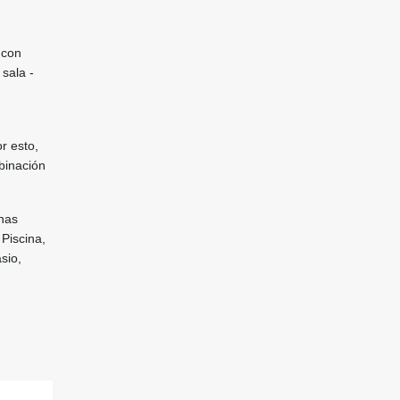
 con
 sala -
r esto,
mbinación
onas
Piscina,
sio,