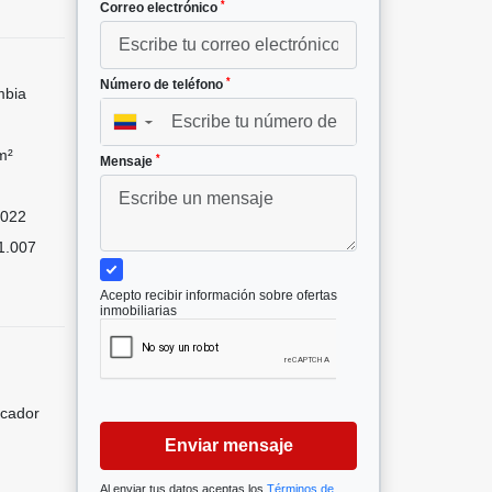
*
Correo electrónico
*
Número de teléfono
mbia
▼
m²
*
Mensaje
022
1.007
Acepto recibir información sobre ofertas
inmobiliarias
icador
Enviar mensaje
Al enviar tus datos aceptas los
Términos de