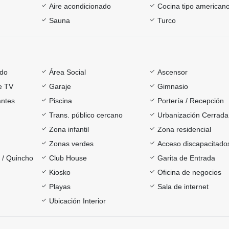
Aire acondicionado
Cocina tipo american
Sauna
Turco
ado
Área Social
Ascensor
e TV
Garaje
Gimnasio
antes
Piscina
Portería / Recepción
Trans. público cercano
Urbanización Cerrada
Zona infantil
Zona residencial
Zonas verdes
Acceso discapacitado
a / Quincho
Club House
Garita de Entrada
Kiosko
Oficina de negocios
Playas
Sala de internet
Ubicación Interior