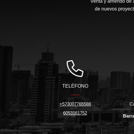
Venta y arriendo de 
de nuevos proyecto
TELÉFONO
+573007765588
Ca
6053161752
Barra