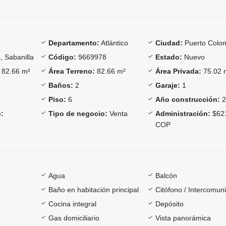
Departamento:
Atlántico
Ciudad:
Puerto Colo
 Sabanilla
Código:
9669978
Estado:
Nuevo
82.66 m²
Área Terreno:
82.66 m²
Área Privada:
75.02 
Baños:
2
Garaje:
1
Piso:
6
Año construcción:
2
:
Tipo de negocio:
Venta
Administración:
$62
COP
Agua
Balcón
Baño en habitación principal
Citófono / Intercomun
Cocina integral
Depósito
Gas domiciliario
Vista panorámica