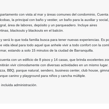
artamento con vista al mar y áreas comunes del condominio, Cuenta
obas, la principal con baño y vestier, un baño para la auxiliar y social,
gral, área de labores, depósito y un parqueadero. Incluye aires
tinas, blackouts y blackouts en el balcón.
s y será lo que toda familia busca para tener nuevas experiencias. Es po
de vida ideal para todo aquel que anhele vivir a todo confort con la co
l mar, estando a solo 15 minutos de la ciudad de Barranquilla.
 cuenta con un edificio de 8 pisos y 14 casas, que brinda excelentes z
itirán vivir cómodamente con diversas actividades en un mismo lugar. 
izza, BBQ, parque natural, sendero, business center, club house, gimna
arque canino y playground para niños y cancha múltiple.
 incluida administración.