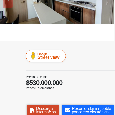
Google
Street View
Precio de venta
$530.000.000
Pesos Colombianos
Descargar
Recomendar inmueble
información
por correo electrónico