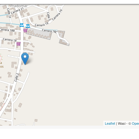
Leaflet
| Wasi - ©
Ope