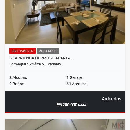
APARTAMENTO
ARRIENDOS
SE ARRIENDA HERMOSO APARTA…
Barranquilla, Atlántico, Colombia
2
Alcobas
1
Garaje
2
2
Baños
61
Área m
Arriendos
$5.200.000
COP