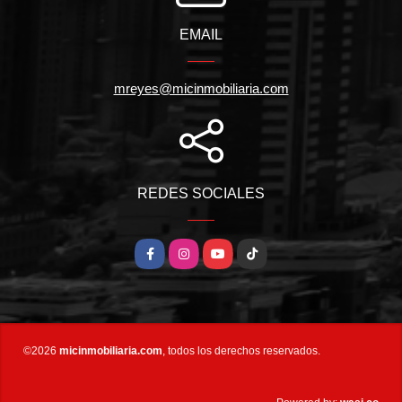
EMAIL
mreyes@micinmobiliaria.com
REDES SOCIALES
Facebook
Instagram
YouTube
TikTok
©2026
micinmobiliaria.com
, todos los derechos reservados.