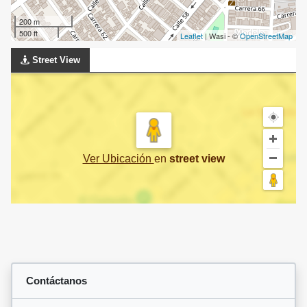
200 m
500 ft
Leaflet
| Wasi - ©
OpenStreetMap
Street View
Ver Ubicación
en
street view
Contáctanos