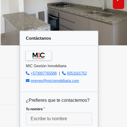
Contáctanos
MIC Gestión Inmobiliaria
+573007765588
|
6053161752
mreyes@micinmobiliaria.com
¿Prefieres que te contactemos?
*
Tu nombre