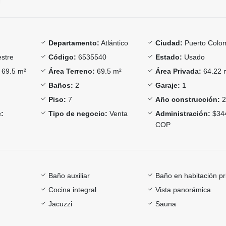
Departamento:
Atlántico
Ciudad:
Puerto Colo
stre
Código:
6535540
Estado:
Usado
69.5 m²
Área Terreno:
69.5 m²
Área Privada:
64.22 
Baños:
2
Garaje:
1
Piso:
7
Año construcción:
2
:
Tipo de negocio:
Venta
Administración:
$34
COP
Baño auxiliar
Baño en habitación pr
Cocina integral
Vista panorámica
Jacuzzi
Sauna