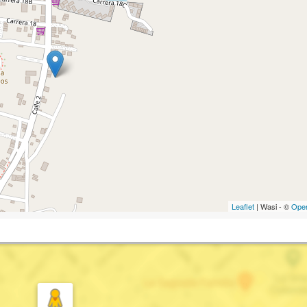
Leaflet
| Wasi - ©
Ope