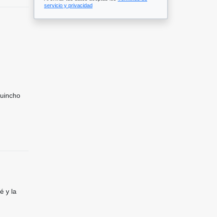
servicio y privacidad
Quincho
é y la