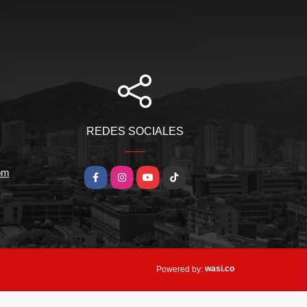
REDES SOCIALES
om
Facebook
Instagram
YouTube
TikTok
wasi.co
Powered by: