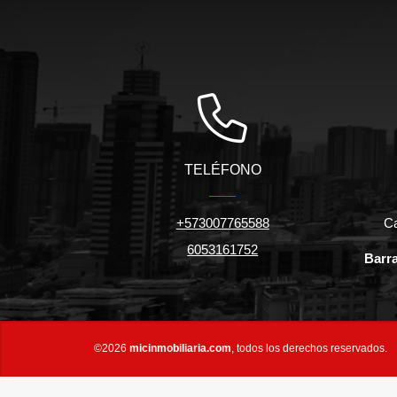
TELÉFONO
+573007765588
Ca
6053161752
Barra
©2026
micinmobiliaria.com
, todos los derechos reservados.