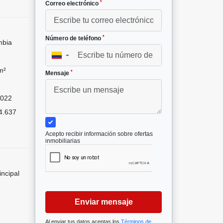
*
Correo electrónico
*
Número de teléfono
mbia
▼
m²
*
Mensaje
022
4.637
Acepto recibir información sobre ofertas
inmobiliarias
incipal
Enviar mensaje
Al enviar tus datos aceptas los
Términos de