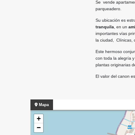
Se vende apartament
parqueadero.
Su ubicación es est
tranquila
, en un
amb
importantes vías pri
la ciudad, Clínicas,
Este hermoso conjun
con toda la alegría 
plantas originarias 
El valor del canon e
Mapa
+
−