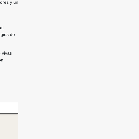
ores y un
al,
egios de
 vivas
on