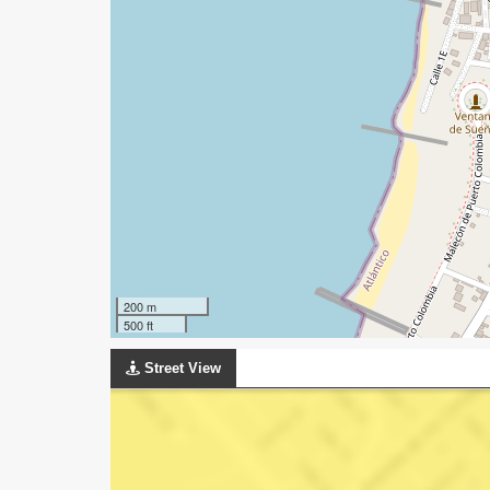
200 m
500 ft
Street View