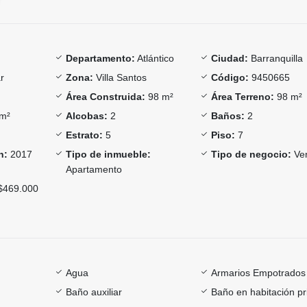
Departamento:
Atlántico
Ciudad:
Barranquilla
r
Zona:
Villa Santos
Código:
9450665
Área Construida:
98 m²
Área Terreno:
98 m²
m²
Alcobas:
2
Baños:
2
Estrato:
5
Piso:
7
n:
2017
Tipo de inmueble:
Tipo de negocio:
Ve
Apartamento
469.000
Agua
Armarios Empotrados
Baño auxiliar
Baño en habitación pr