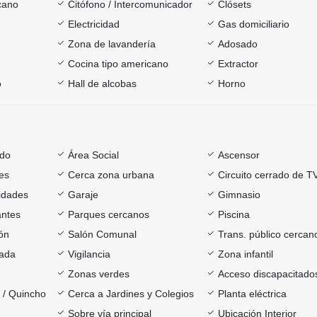
cano
Citófono / Intercomunicador
Clósets
Electricidad
Gas domiciliario
Zona de lavandería
Adosado
Cocina tipo americano
Extractor
o
Hall de alcobas
Horno
ado
Área Social
Ascensor
es
Cerca zona urbana
Circuito cerrado de T
sidades
Garaje
Gimnasio
antes
Parques cercanos
Piscina
ón
Salón Comunal
Trans. público cercan
rada
Vigilancia
Zona infantil
Zonas verdes
Acceso discapacitado
a / Quincho
Cerca a Jardines y Colegios
Planta eléctrica
Sobre vía principal
Ubicación Interior