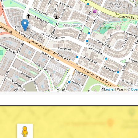
Leaflet
| Wasi - ©
Ope