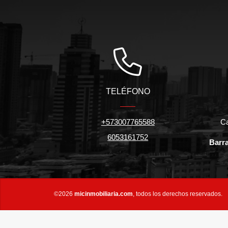
TELÉFONO
+573007765588
Ca
6053161752
Barra
©2026
micinmobiliaria.com
, todos los derechos reservados.