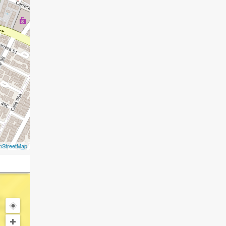
nStreetMap