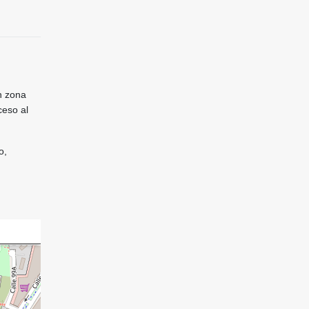
n zona
ceso al
o,