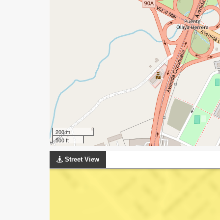
200 m
500 ft
Street View