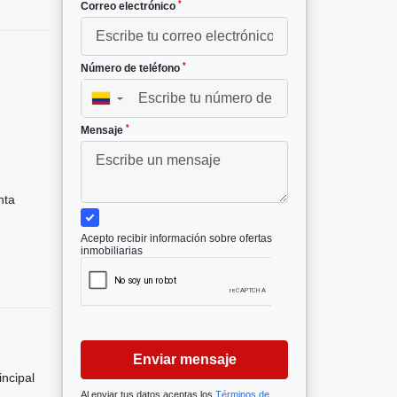
*
Correo electrónico
*
Número de teléfono
▼
*
Mensaje
nta
Acepto recibir información sobre ofertas
inmobiliarias
Enviar mensaje
incipal
Al enviar tus datos aceptas los
Términos de