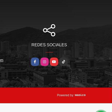
REDES SOCIALES
om
Facebook
Instagram
YouTube
TikTok
wasi.co
Powered by: