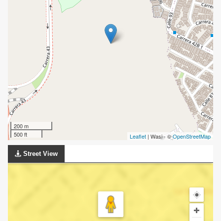
200 m
500 ft
Leaflet
| Wasi - ©
OpenStreetMap
Street View