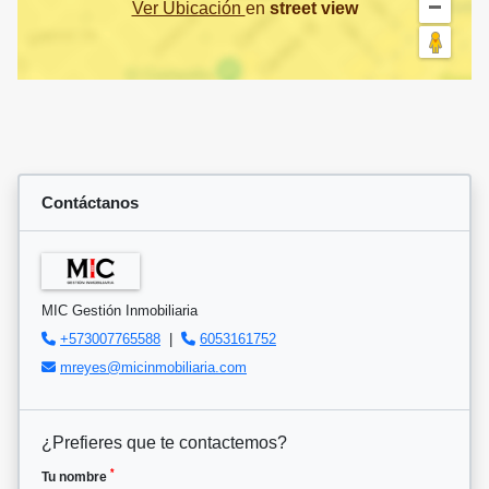
Ver Ubicación
en
street view
Contáctanos
MIC Gestión Inmobiliaria
+573007765588
|
6053161752
mreyes@micinmobiliaria.com
¿Prefieres que te contactemos?
*
Tu nombre