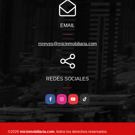
EMAIL
mreyes@micinmobiliaria.com
REDES SOCIALES
Facebook
Instagram
YouTube
TikTok
©2026
micinmobiliaria.com
, todos los derechos reservados.