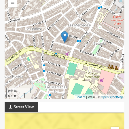
−
200 m
500 ft
Leaflet
| Wasi - ©
OpenStreetMap
Street View