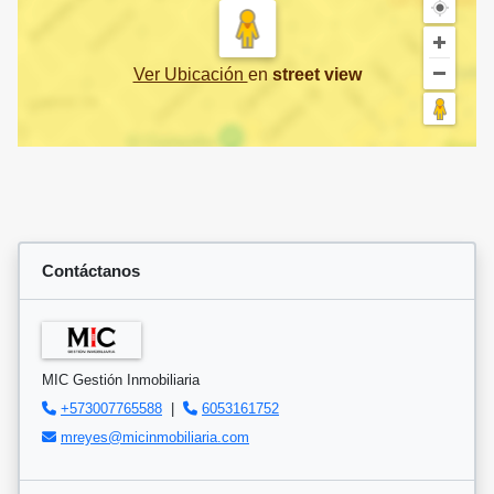
Ver Ubicación
en
street view
Contáctanos
MIC Gestión Inmobiliaria
+573007765588
|
6053161752
mreyes@micinmobiliaria.com