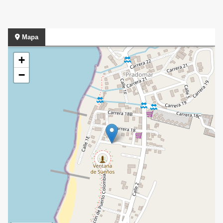
Mapa
+
−