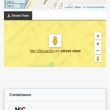
200 m
500 ft
Leaflet
| Wasi - ©
OpenStreetMap
Street View
Ver Ubicación
en
street view
Contáctanos