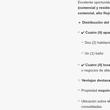
Excelente oportunid
(comercial y reside
comercial, alto flu
🔹
Distribución del
✔️
Cuatro (4) ap
Dos (2) habitac
Un (1) baño
✔️
Cuatro (4) loc
o negocios de alta
✨
Ventajas destac
Propiedad
esquin
Ubicación sobre
v
consolidadas.