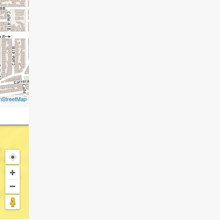
nStreetMap