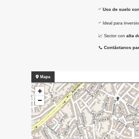
Uso de suelo com
Ideal para invers
📈 Sector con
alta 
📞
Contáctanos par
Mapa
+
−