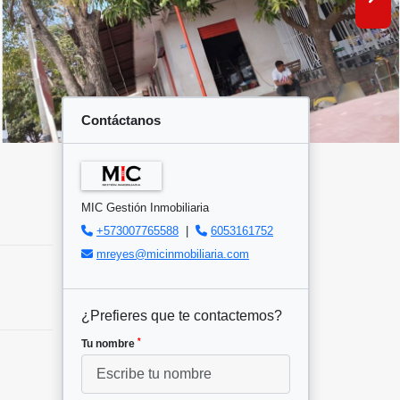
Contáctanos
MIC Gestión Inmobiliaria
+573007765588
|
6053161752
mreyes@micinmobiliaria.com
¿Prefieres que te contactemos?
*
Tu nombre