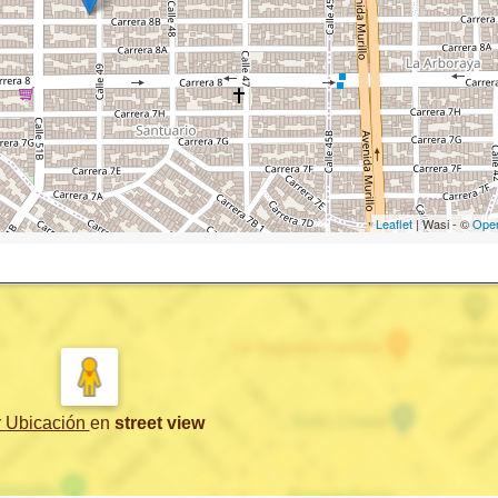
Leaflet
| Wasi - ©
Ope
r Ubicación
en
street view