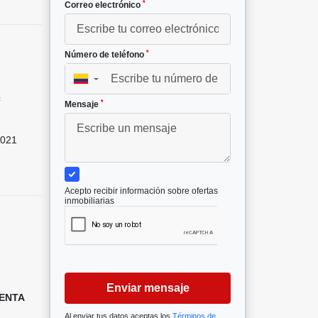
*
Correo electrónico
*
Número de teléfono
▼
²
*
Mensaje
021
Acepto recibir información sobre ofertas
inmobiliarias
Enviar mensaje
RENTA
Al enviar tus datos aceptas los
Términos de