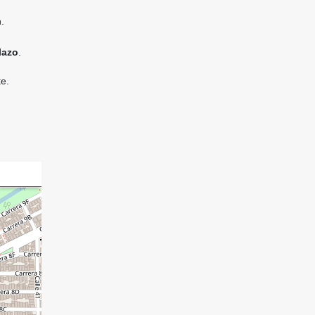
.
lazo
.
te.