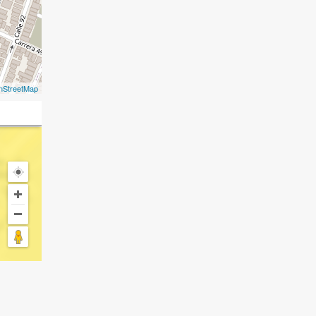
nStreetMap