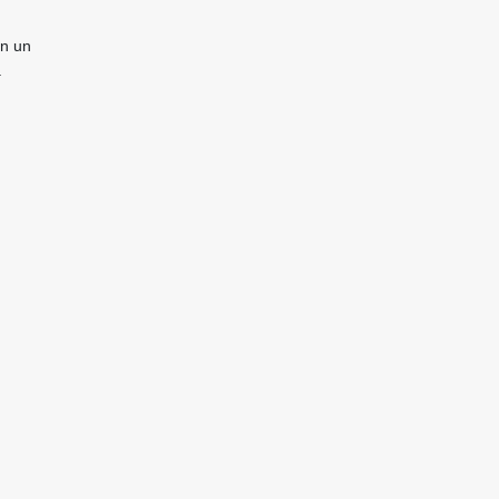
en un
a