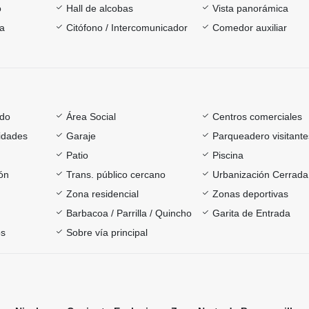
o
Hall de alcobas
Vista panorámica
ía
Citófono / Intercomunicador
Comedor auxiliar
ado
Área Social
Centros comerciales
sidades
Garaje
Parqueadero visitante
Patio
Piscina
ón
Trans. público cercano
Urbanización Cerrada
Zona residencial
Zonas deportivas
Barbacoa / Parrilla / Quincho
Garita de Entrada
os
Sobre vía principal