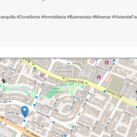
nquilla #ZonaNorte #Inmobiliaria #Buenavista #Miramar #ViviendaFam