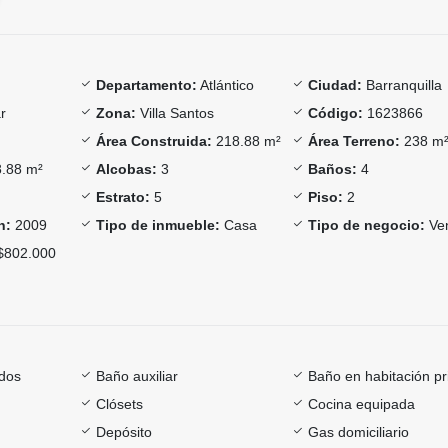
Departamento:
Atlántico
Ciudad:
Barranquilla
r
Zona:
Villa Santos
Código:
1623866
Área Construida:
218.88 m²
Área Terreno:
238 m
.88 m²
Alcobas:
3
Baños:
4
Estrato:
5
Piso:
2
n:
2009
Tipo de inmueble:
Casa
Tipo de negocio:
Ve
802.000
dos
Baño auxiliar
Baño en habitación pr
Clósets
Cocina equipada
Depósito
Gas domiciliario