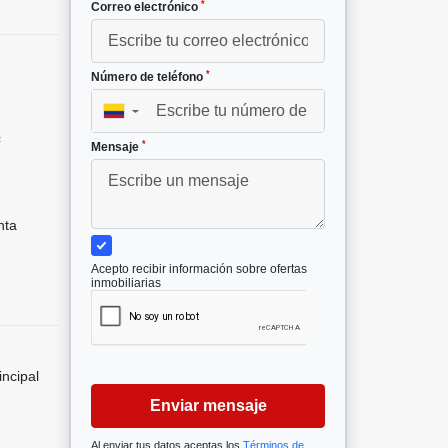
*
Correo electrónico
*
Número de teléfono
▼
²
*
Mensaje
nta
Acepto recibir información sobre ofertas
inmobiliarias
incipal
Enviar mensaje
Al enviar tus datos aceptas los
Términos de