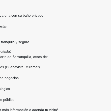
ada una con su baño privado
estar
 tranquilo y seguro
egiada:
orte de Barranquilla, cerca de:
es (Buenavista, Miramar)
 de negocios
olegios
e público
 más información o agenda tu visita!