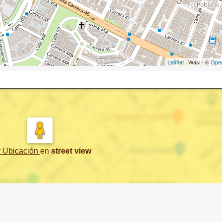
Leaflet
| Wasi - ©
Ope
r Ubicación
en
street view