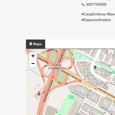
📞 3007765588
#CasaEnVenta #Barra
#EspaciosAmplios
Mapa
+
−