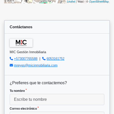
500 ft
Leaflet
| Wasi - ©
OpenStreetMap
Contáctanos
MIC Gestión Inmobiliaria
+573007765588
|
6053161752
mreyes@micinmobiliaria.com
¿Prefieres que te contactemos?
*
Tu nombre
*
Correo electrónico