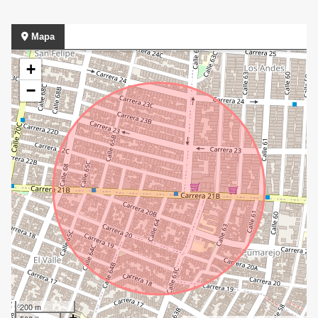
Mapa
+
−
200 m