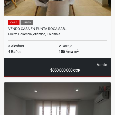
CASA
VENTA
VENDO CASA EN PUNTA ROCA SAB…
Puerto Colombia, Atlántico, Colombia
3
Alcobas
2
Garaje
2
4
Baños
150
Área m
Venta
$850.000.000
COP