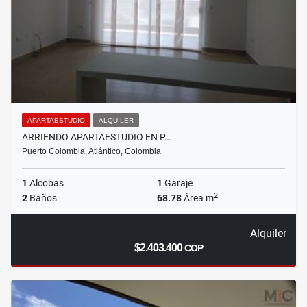
APARTAESTUDIO
ALQUILER
ARRIENDO APARTAESTUDIO EN P…
Puerto Colombia, Atlántico, Colombia
1
Alcobas
1
Garaje
2
2
Baños
68.78
Área m
Alquiler
$2.403.400
COP