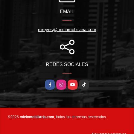
EMAIL
mreyes@micinmobiliaria.com
REDES SOCIALES
Facebook
Instagram
YouTube
TikTok
©2026
micinmobiliaria.com
, todos los derechos reservados.