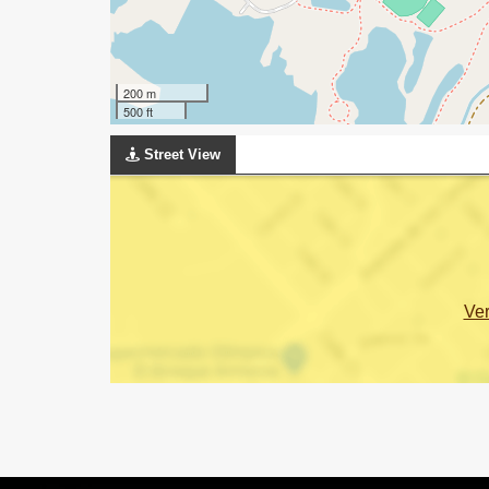
200 m
500 ft
Street View
Ve