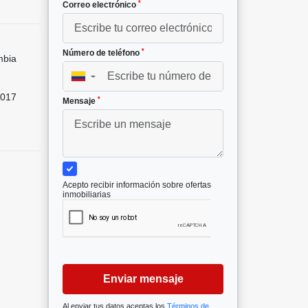
*
Correo electrónico
*
Número de teléfono
mbia
▼
017
*
Mensaje
Acepto recibir información sobre ofertas
inmobiliarias
Enviar mensaje
Al enviar tus datos aceptas los
Términos de