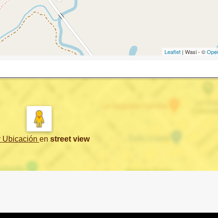
Leaflet
| Wasi - ©
Ope
r Ubicación
en
street view