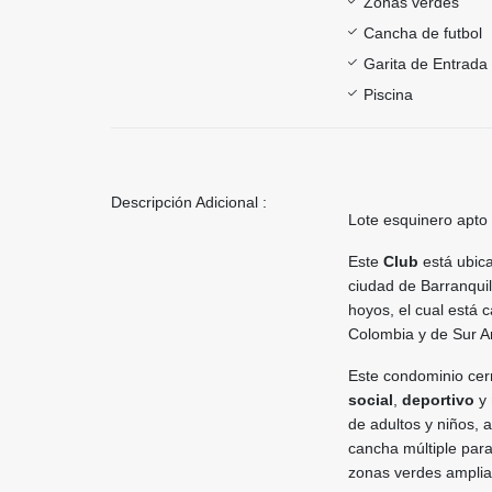
Zonas verdes
Cancha de futbol
Garita de Entrada
Piscina
Descripción Adicional :
Lote esquinero apto 
Este
Club
está ubic
ciudad de Barranquil
hoyos, el cual está
Colombia y de Sur Am
Este condominio cerr
social
,
deportivo
y
de adultos y niños, a
cancha múltiple para 
zonas verdes amplia