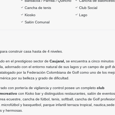
Barbacoa / Parrilla / Quincho
Cancha de baloncest
Cancha de tenis
Club Social
Kiosko
Lago
Salón Comunal
para construir casa hasta de 4 niveles.
ado en el prestigioso sector de
Caujaral,
se encuentra a cinco minutos 
la, adornado con el entorno natural de sus lagos y un campo de golf d
 catalogado por la Federación Colombiana de Golf como uno de los mej
érica por su belleza y grado de dificultad.
ado con portería de vigilancia y control posee un completo
club
recreativo
con Kioko bar y distinguidos restaurantes, salón de eventos
rea ecuestre, cancha de fútbol, tenis, softball, cancha de Golf profesio
microfútbol y basquetbol, parque infantil terraza tropical, nautica,sede 
s y hermosas.