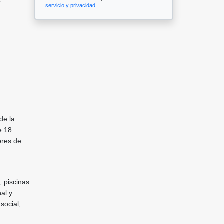
o
servicio y privacidad
de la
e 18
ores de
, piscinas
nal y
social,