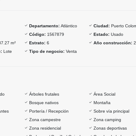
Departamento:
Atlántico
Ciudad:
Puerto Colo
Código:
1567879
Estado:
Usado
7.27 m²
Estrato:
6
Año construcción:
2
:
Lote
Tipo de negocio:
Venta
ado
Árboles frutales
Área Social
Bosque nativos
Montaña
antes
Portería / Recepción
Sobre vía principal
Zona campestre
Zona camping
Zona residencial
Zonas deportivas