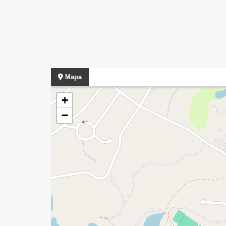
Mapa
+
−