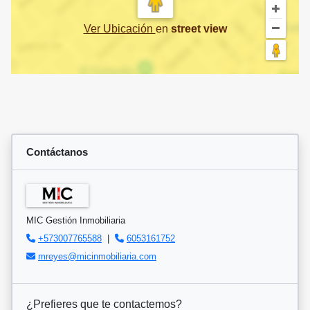
Ver Ubicación
en
street view
Contáctanos
MIC Gestión Inmobiliaria
+573007765588
|
6053161752
mreyes@micinmobiliaria.com
¿Prefieres que te contactemos?