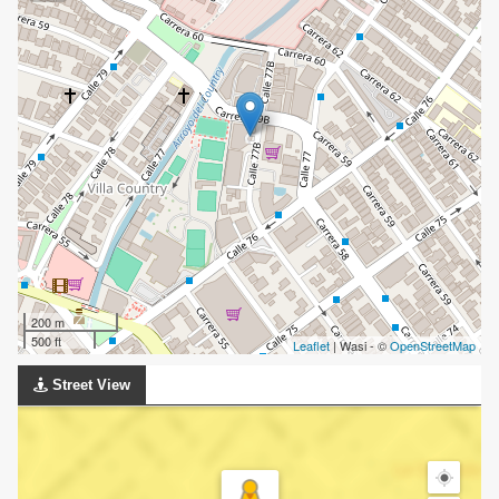
200 m
500 ft
Leaflet
| Wasi - ©
OpenStreetMap
Street View