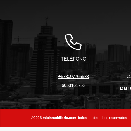
TELÉFONO
+573007765588
Ca
6053161752
Barra
©2026
micinmobiliaria.com
, todos los derechos reservados.