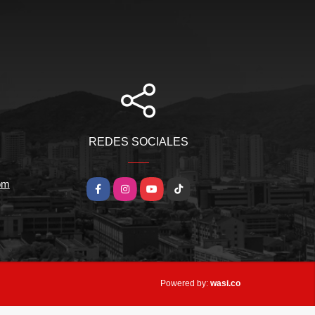
REDES SOCIALES
om
Facebook
Instagram
YouTube
TikTok
wasi.co
Powered by: