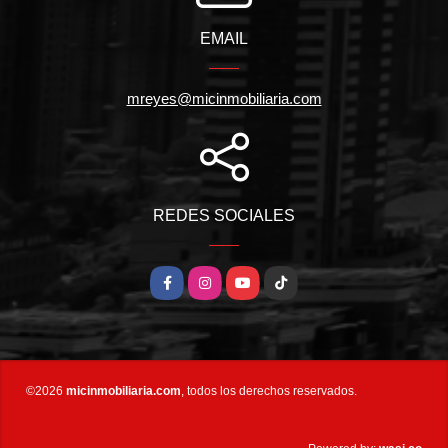
EMAIL
mreyes@micinmobiliaria.com
REDES SOCIALES
Facebook
Instagram
YouTube
TikTok
©2026
micinmobiliaria.com
, todos los derechos reservados.