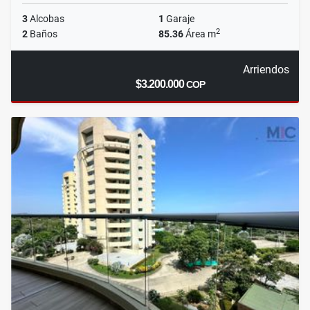
3
Alcobas
1
Garaje
2
2
Baños
85.36
Área m
Arriendos
$3.200.000
COP