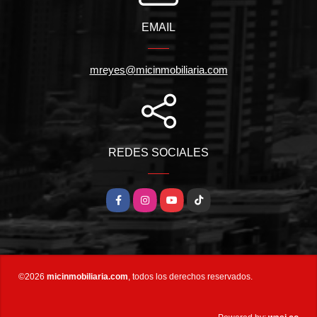
EMAIL
mreyes@micinmobiliaria.com
REDES SOCIALES
Facebook
Instagram
YouTube
TikTok
©2026
micinmobiliaria.com
, todos los derechos reservados.