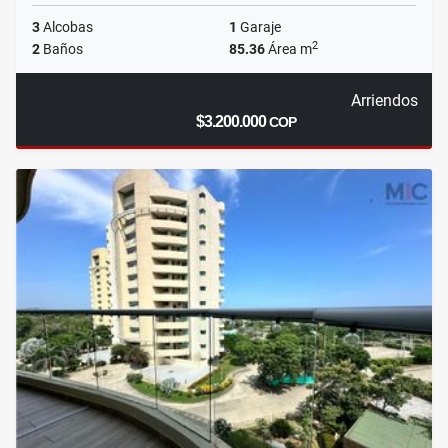
3
Alcobas
1
Garaje
2
2
Baños
85.36
Área m
Arriendos
$3.200.000
COP