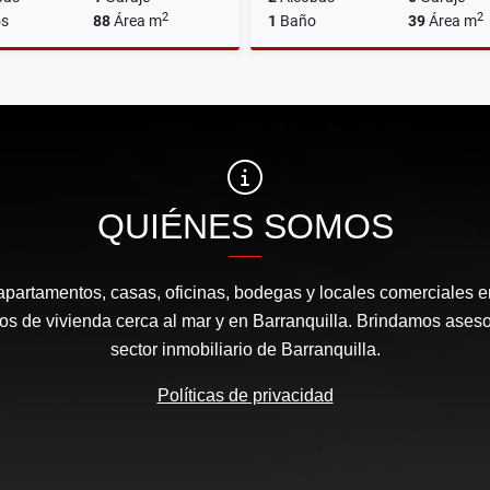
2
2
s
88
Área m
1
Baño
39
Área m
Venta
Ar
$531.000.000
$1.131.000
QUIÉNES SOMOS
apartamentos, casas, oficinas, bodegas y locales comerciales e
s de vivienda cerca al mar y en Barranquilla. Brindamos aseso
sector inmobiliario de Barranquilla.
Políticas de privacidad