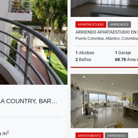
APARTAESTUDIO
ARRIENDOS
Puerto Colombia, Atlántico, Colombia
1
Alcobas
1
Garaje
2
Baños
68.78
Área
Ar
$2.403.400
LA COUNTRY, BAR…
2
a m
APARTAMENTO
ARRIENDOS