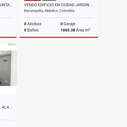
ARRIENDO APARTAMENTO EN PUNTA ROCA SABANILLA
VENDO EDIFICIO EN CIUDAD JARDIN BARRANQUILLA
Barranquilla, Atlántico, Colombia
0
Alcobas
0
Garaje
2
0
Baños
1065.38
Área m
riendos
Venta
$3.700.000.000
SE ARRIENDA APARTAMENTO EL ALAMEDA DEL RIO, BARRANQUILLA.