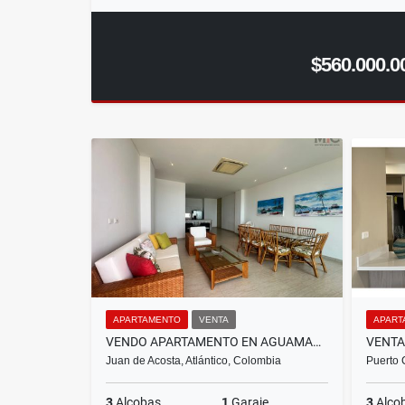
$560.000.0
APARTAMENTO
VENTA
APART
VENDO APARTAMENTO EN AGUAMARINA BEACH RESORT
Juan de Acosta, Atlántico, Colombia
Puerto 
3
Alcobas
1
Garaje
3
Alco