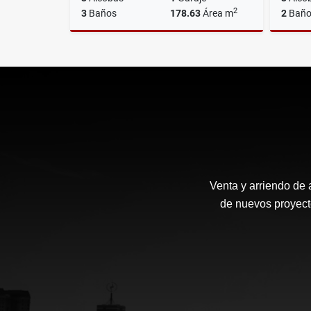
2
3
Baños
178.63
Área m
2
Baño
Venta
$1.300.000.000
Venta y arriendo de 
de nuevos proyecto