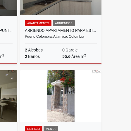
APARTAMENTO
ARRIENDOS
ARRIENDO APARTAESTUDIO EN PUNTA ROCA SABANILLA, PUERTO COLOMBIA
ARRIENDO APARTAMENTO PARA ESTRENAR EN CIUDAD MALLORQUÍN
Puerto Colombia, Atlántico, Colombia
2
Alcobas
0
Garaje
2
2
 m
2
Baños
55.6
Área m
riendos
Arriendos
$1.650.000
EDIFICIO
VENTA