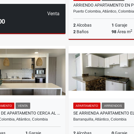
Puerto Colombia, Atlántico, Colombia
Venta
00
2
Alcobas
1
Garaje
2
2
Baños
98
Área m
Ar
$3.500.000
AMENTO
VENTA
APARTAMENTO
ARRIENDOS
VENTA DE APARTAMENTO CERCA AL MAR, PUERTO COLOMBIA
Colombia, Atlántico, Colombia
Barranquilla, Atlántico, Colombia
bas
1
Garaje
2
Alcobas
0
Garaje