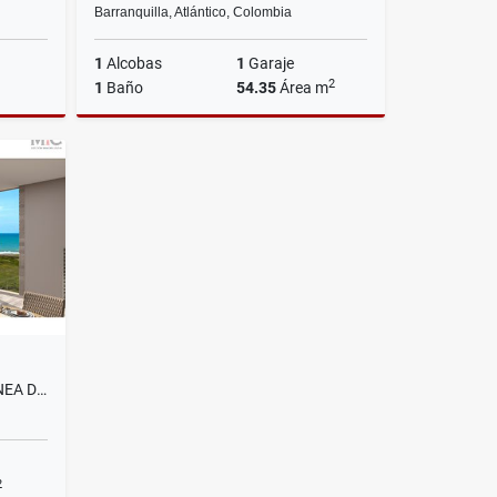
Barranquilla, Atlántico, Colombia
1
Alcobas
1
Garaje
2
1
Baño
54.35
Área m
Venta
Venta
$265.000.000
APARTAMENTO EN PRIMERA LINEA DE MAR ENTRE BARRANQUILLA Y CARTAGENA
2