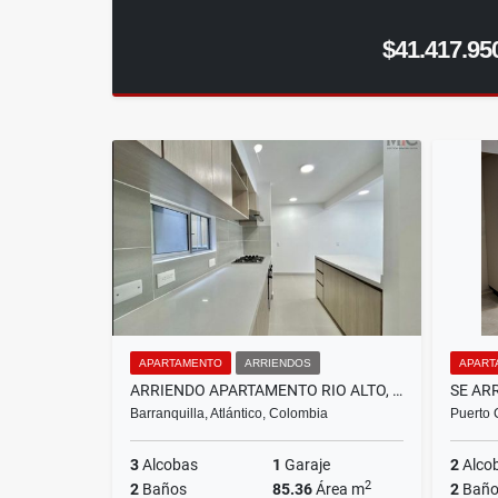
$41.417.95
APARTAMENTO
ARRIENDOS
APART
ARRIENDO APARTAMENTO RIO ALTO, BARRANQUILLA
Barranquilla, Atlántico, Colombia
Puerto 
3
Alcobas
1
Garaje
2
Alco
2
2
Baños
85.36
Área m
2
Baño