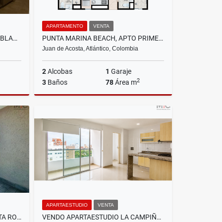
APARTAMENTO
VENTA
ARRIENDO APARTAMENTO AMOBLADO EN PUERTO COLOMBIA, ATLANTICO
PUNTA MARINA BEACH, APTO PRIMERA LINEA DE MAR
Juan de Acosta, Atlántico, Colombia
2
Alcobas
1
Garaje
2
3
Baños
78
Área m
riendos
Venta
$750.000.000
APARTAESTUDIO
VENTA
VENDO APARTAMENTO EN PUNTA ROCA SABANILLA, PUERTO COLOMBIA
VENDO APARTAESTUDIO LA CAMPIÑA, BARRANQUILLA