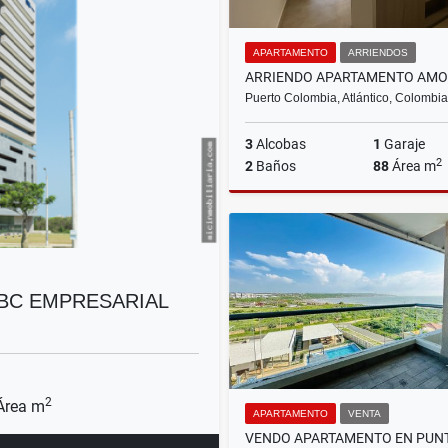
APARTAMENTO
ARRIENDOS
Puerto Colombia, Atlántico, Colombia
3
Alcobas
1
Garaje
2
2
Baños
88
Área m
Ar
$3.200.000
 BC EMPRESARIAL
2
rea m
APARTAMENTO
VENTA