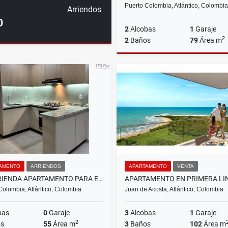
Puerto Colombia, Atlántico, Colombia
Arriendos
0
2
Alcobas
1
Garaje
2
2
Baños
79
Área m
$430.000.000
AMENTO
ARRIENDOS
APARTAMENTO
VENTA
SE ARRIENDA APARTAMENTO PARA ESTRENAR EN CIUDAD MALLORQUIN
Colombia, Atlántico, Colombia
Juan de Acosta, Atlántico, Colombia
bas
0
Garaje
3
Alcobas
1
Garaje
2
s
55
Área m
3
Baños
102
Área m